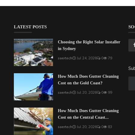
LATEST POSTS
SO
Choosing the Right Solar Installer
in Sydney
saertech
Jul 24, 2026
0
79
Sub
How Much Does Gutter Cleaning
Cost on the Gold Coast?
saertech
Jul 20, 2026
0
99
How Much Does Gutter Cleaning
Cost on the Central Coast...
saertech
Jul 20, 2026
0
83