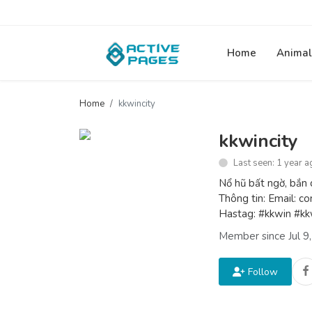
Home
Animal
Home
kkwincity
kkwincity
Last seen: 1 year a
Nổ hũ bất ngờ, bắn c
Thông tin: Email: 
Hastag: #kkwin #kk
Member since Jul 9
Follow