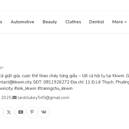
s
Automotive
Beauty
Clothes
Dentist
More
go
á giật giải, cược thể thao cháy từng giây – tất cả hội tụ tại Kkwin.
contact@kkwin.city SĐT: 0811926272 Địa chỉ: 11 Đ.Lê Thạch, Phườn
wincity #link_kkwin #tranngchu_kkwin
, 2025
|
lardclukey545@gmail.com