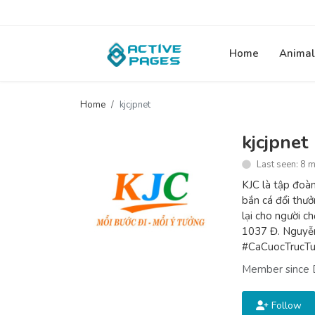
Home
Animal
Home
kjcjpnet
kjcjpnet
Last seen: 8 
KJC là tập đoàn
bắn cá đổi thưở
lại cho người c
1037 Đ. Nguyễn
#CaCuocTrucTu
Member since 
Follow