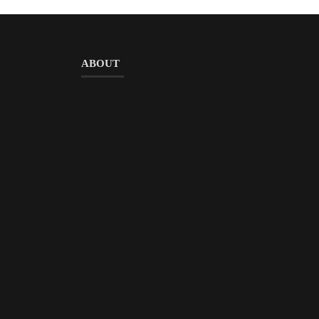
ABOUT