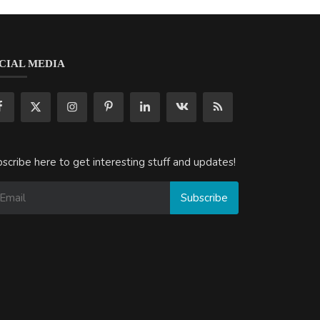
CIAL MEDIA
scribe here to get interesting stuff and updates!
Subscribe