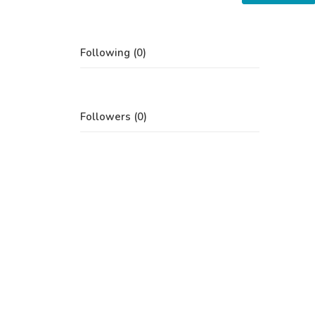
Following (0)
Followers (0)