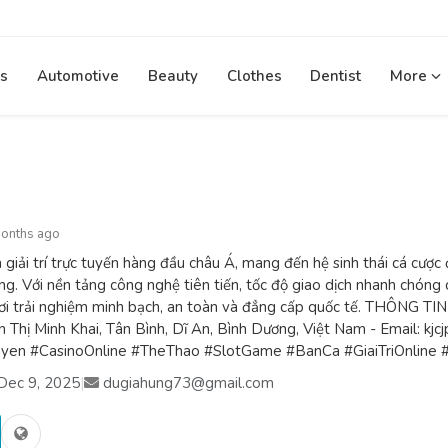
s
Automotive
Beauty
Clothes
Dentist
More
months ago
 giải trí trực tuyến hàng đầu châu Á, mang đến hệ sinh thái cá cược
ng. Với nền tảng công nghệ tiên tiến, tốc độ giao dịch nhanh chón
hơi trải nghiệm minh bạch, an toàn và đẳng cấp quốc tế. THÔNG TIN CH
 Thị Minh Khai, Tân Bình, Dĩ An, Bình Dương, Việt Nam - Email: k
yen #CasinoOnline #TheThao #SlotGame #BanCa #GiaiTriOnline 
Dec 9, 2025
|
dugiahung73@gmail.com