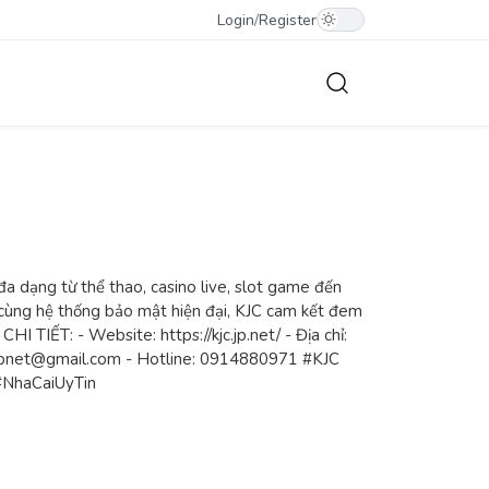
Login
/
Register
 đa dạng từ thể thao, casino live, slot game đến
g cùng hệ thống bảo mật hiện đại, KJC cam kết đem
I TIẾT: - Website: https://kjc.jp.net/ - Địa chỉ:
jcjpnet@gmail.com - Hotline: 0914880971 #KJC
#NhaCaiUyTin