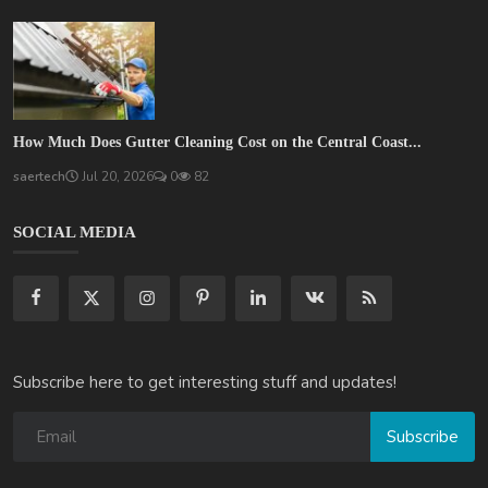
How Much Does Gutter Cleaning Cost on the Central Coast...
saertech
Jul 20, 2026
0
82
SOCIAL MEDIA
Subscribe here to get interesting stuff and updates!
Subscribe