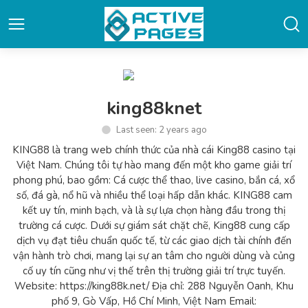
king88knet
Last seen: 2 years ago
KING88 là trang web chính thức của nhà cái King88 casino tại
Việt Nam. Chúng tôi tự hào mang đến một kho game giải trí
phong phú, bao gồm: Cá cược thể thao, live casino, bắn cá, xổ
số, đá gà, nổ hũ và nhiều thể loại hấp dẫn khác. KING88 cam
kết uy tín, minh bạch, và là sự lựa chọn hàng đầu trong thị
trường cá cược. Dưới sự giám sát chặt chẽ, King88 cung cấp
dịch vụ đạt tiêu chuẩn quốc tế, từ các giao dịch tài chính đến
vận hành trò chơi, mang lại sự an tâm cho người dùng và củng
cố uy tín cũng như vị thế trên thị trường giải trí trực tuyến.
Website: https://king88k.net/ Địa chỉ: 288 Nguyễn Oanh, Khu
phố 9, Gò Vấp, Hồ Chí Minh, Việt Nam Email: