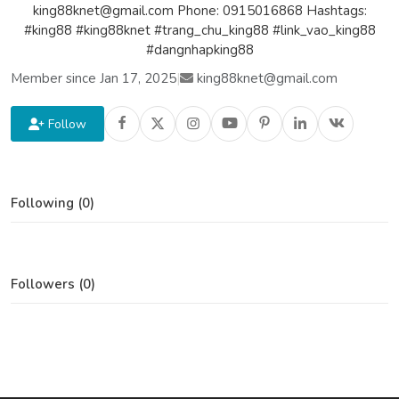
king88knet@gmail.com Phone: 0915016868 Hashtags:
#king88 #king88knet #trang_chu_king88 #link_vao_king88
#dangnhapking88
Member since Jan 17, 2025
|
king88knet@gmail.com
Follow
Following (0)
Followers (0)