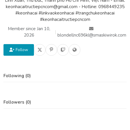
Linh Xuân, Thủ Đức, Thành phố Hồ Chí Minh, Việt Nam - Email:
keonhacaitructiepcncom@gmail.com - Hotline: 0968449235
#keonhacai #linkvaokeonhacai #trangchukeonhacai
#keonhacaitructiepcncom
Member since Jan 10,
|
2026
blondellnc696kl@smaskiwirok.com
Follow
Following (0)
Followers (0)