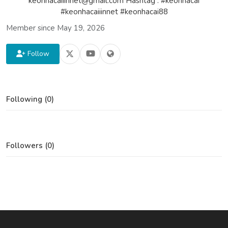
keonhacaiiinnet@gmail.com Hashtag : #keonhacai
#keonhacaiiinnet #keonhacai88
Member since May 19, 2026
Follow
Following (0)
Followers (0)