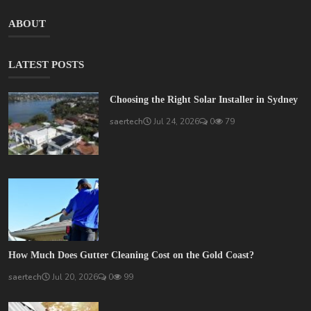
ABOUT
LATEST POSTS
Choosing the Right Solar Installer in Sydney
saertech
Jul 24, 2026
0
79
How Much Does Gutter Cleaning Cost on the Gold Coast?
saertech
Jul 20, 2026
0
99