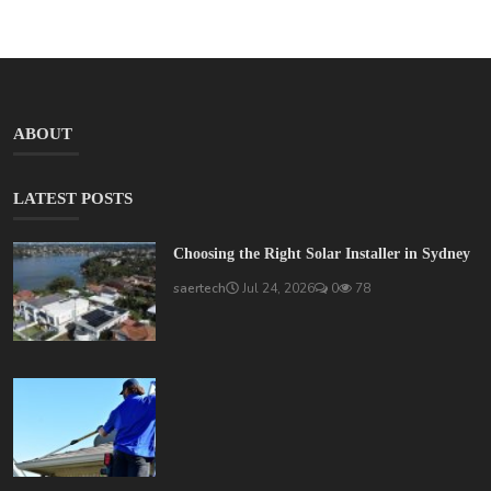
ABOUT
LATEST POSTS
Choosing the Right Solar Installer in Sydney
saertech
Jul 24, 2026
0
78