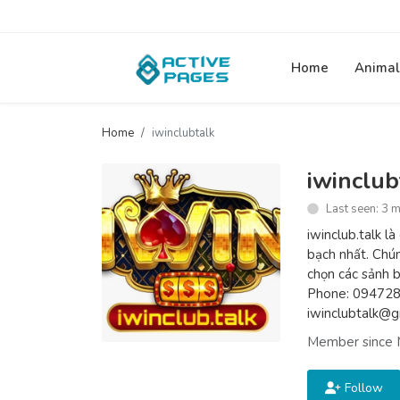
Home
Animal
Home
iwinclubtalk
iwinclub
Last seen: 3 
iwinclub.talk l
bạch nhất. Chún
chọn các sảnh b
Phone: 0947283
iwinclubtalk@gm
Member since 
Follow