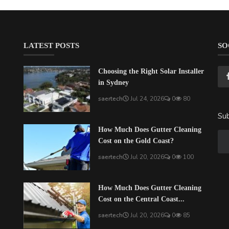
LATEST POSTS
SO
Choosing the Right Solar Installer
in Sydney
saertech
Jul 24, 2026
0
80
Sub
How Much Does Gutter Cleaning
Cost on the Gold Coast?
saertech
Jul 20, 2026
0
100
How Much Does Gutter Cleaning
Cost on the Central Coast...
saertech
Jul 20, 2026
0
85