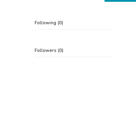
Following (0)
Followers (0)