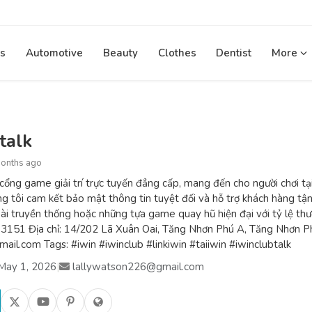
s
Automotive
Beauty
Clothes
Dentist
More
talk
months ago
à cổng game giải trí trực tuyến đẳng cấp, mang đến cho người chơi 
g tôi cam kết bảo mật thông tin tuyệt đối và hỗ trợ khách hàng tận 
ài truyền thống hoặc những tựa game quay hũ hiện đại với tỷ lệ thưở
151 Địa chỉ: 14/202 Lã Xuân Oai, Tăng Nhơn Phú A, Tăng Nhơn Phú
ail.com Tags: #iwin #iwinclub #linkiwin #taiiwin #iwinclubtalk
May 1, 2026
|
lallywatson226@gmail.com