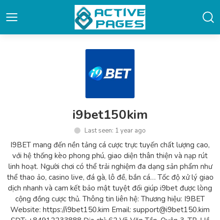
i9bet150kim
Last seen: 1 year ago
I9BET mang đến nền tảng cá cược trực tuyến chất lượng cao,
với hệ thống kèo phong phú, giao diện thân thiện và nạp rút
linh hoạt. Người chơi có thể trải nghiệm đa dạng sản phẩm như
thể thao ảo, casino live, đá gà, lô đề, bắn cá… Tốc độ xử lý giao
dịch nhanh và cam kết bảo mật tuyệt đối giúp i9bet được lòng
cộng đồng cược thủ. Thông tin liên hệ: Thương hiệu: I9BET
Website: https://i9bet150.kim Email: support@i9bet150.kim