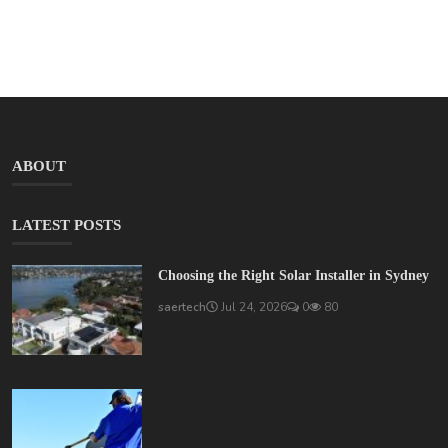
ABOUT
LATEST POSTS
Choosing the Right Solar Installer in Sydney
saertech
Jul 24, 2026
0
80