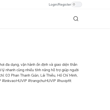
Login
/
Register
chơi đa dạng, vận hành ổn định và giao diện thân
ử lý nhanh cùng nhiều tính năng hỗ trợ giúp người
 chỉ: 03 Phan Thanh Giản, Lái Thiêu, Hồ Chí Minh,
P #linkvaoHUVIP #trangchuHUVIP #huvipfit