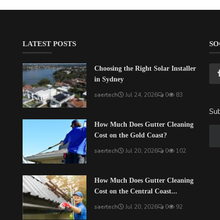
LATEST POSTS
SO
Choosing the Right Solar Installer
in Sydney
saertech
Jul 24, 2026
0
83
Sub
How Much Does Gutter Cleaning
Cost on the Gold Coast?
saertech
Jul 20, 2026
0
102
How Much Does Gutter Cleaning
Cost on the Central Coast...
saertech
Jul 20, 2026
0
92