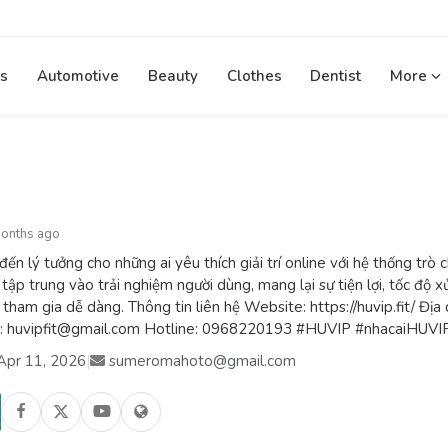
s
Automotive
Beauty
Clothes
Dentist
More
months ago
ến lý tưởng cho những ai yêu thích giải trí online với hệ thống trò 
 tập trung vào trải nghiệm người dùng, mang lại sự tiện lợi, tốc độ x
à tham gia dễ dàng. Thông tin liên hệ Website: https://huvip.fit/ Địa
l: huvipfit@gmail.com Hotline: 0968220193 #HUVIP #nhacaiHUVI
Apr 11, 2026
|
sumeromahoto@gmail.com