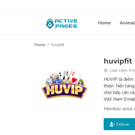
Home
Animal
Home
huvipfit
huvipfit
Last seen: 4 
HUVIP là điểm đ
thiện. Nền tảng
chơi tiếp cận v
Việt Nam Emai
Member since 
Follow