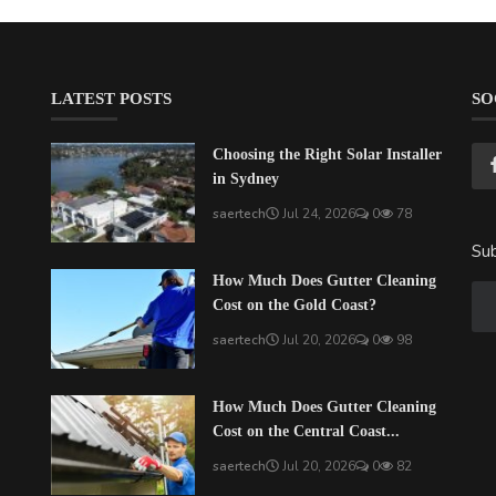
LATEST POSTS
SO
Choosing the Right Solar Installer
in Sydney
saertech
Jul 24, 2026
0
78
Sub
How Much Does Gutter Cleaning
Cost on the Gold Coast?
saertech
Jul 20, 2026
0
98
How Much Does Gutter Cleaning
Cost on the Central Coast...
saertech
Jul 20, 2026
0
82