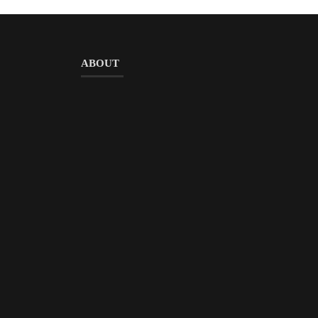
ABOUT