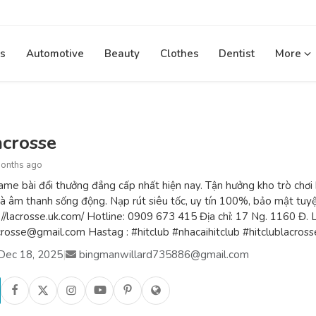
s
Automotive
Beauty
Clothes
Dentist
More
acrosse
months ago
me bài đổi thưởng đẳng cấp nhất hiện nay. Tận hưởng kho trò chơi 
 âm thanh sống động. Nạp rút siêu tốc, uy tín 100%, bảo mật tuyệ
://lacrosse.uk.com/ Hotline: 0909 673 415 Địa chỉ: 17 Ng. 1160 Đ.
acrosse@gmail.com Hastag : #hitclub #nhacaihitclub #hitclublacro
Dec 18, 2025
|
bingmanwillard735886@gmail.com