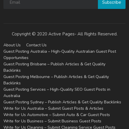
Subscribe
Copyright © 2020 Active Pages- All Rights Reserved.
About Us
Contact Us
Guest Posting Australia – High-Quality Australian Guest Post
Opportunities
Guest Posting Brisbane – Publish Articles & Get Quality
Backlinks
Guest Posting Melbourne – Publish Articles & Get Quality
Backlinks
Guest Posting Services – High-Quality SEO Guest Posts in
Australia
Guest Posting Sydney – Publish Articles & Get Quality Backlinks
Write for Us Australia – Submit Guest Posts & Articles
Write for Us Automotive – Submit Auto & Car Guest Posts
Write for Us Business – Submit Business Guest Posts
Write for Us Cleaning – Submit Cleaning Service Guest Posts