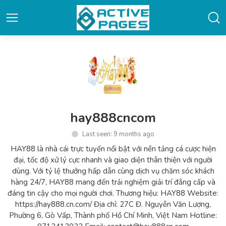
hay888cncom
Last seen: 9 months ago
HAY88 là nhà cái trực tuyến nổi bật với nền tảng cá cược hiện
đại, tốc độ xử lý cực nhanh và giao diện thân thiện với người
dùng. Với tỷ lệ thưởng hấp dẫn cùng dịch vụ chăm sóc khách
hàng 24/7, HAY88 mang đến trải nghiệm giải trí đẳng cấp và
đáng tin cậy cho mọi người chơi. Thương hiệu: HAY88 Website:
https://hay888.cn.com/ Địa chỉ: 27C Đ. Nguyễn Văn Lượng,
Phường 6, Gò Vấp, Thành phố Hồ Chí Minh, Việt Nam Hotline: