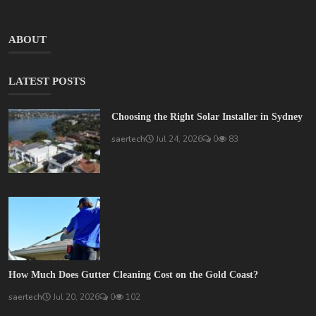
ABOUT
LATEST POSTS
Choosing the Right Solar Installer in Sydney
saertech
Jul 24, 2026
0
83
How Much Does Gutter Cleaning Cost on the Gold Coast?
saertech
Jul 20, 2026
0
102