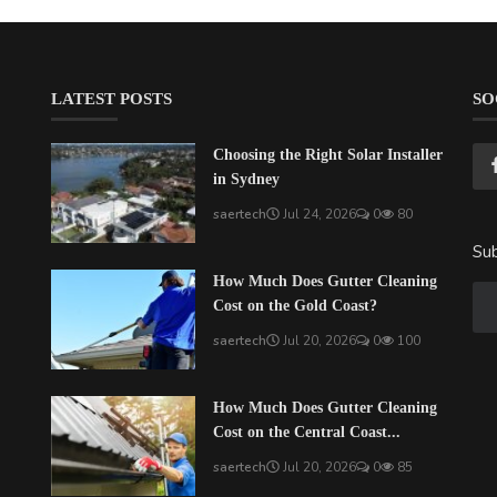
LATEST POSTS
SO
Choosing the Right Solar Installer
in Sydney
saertech
Jul 24, 2026
0
80
Sub
How Much Does Gutter Cleaning
Cost on the Gold Coast?
saertech
Jul 20, 2026
0
100
How Much Does Gutter Cleaning
Cost on the Central Coast...
saertech
Jul 20, 2026
0
85