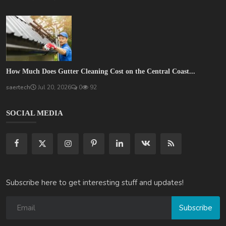
How Much Does Gutter Cleaning Cost on the Central Coast...
saertech
Jul 20, 2026
0
92
SOCIAL MEDIA
Subscribe here to get interesting stuff and updates!
Subscribe