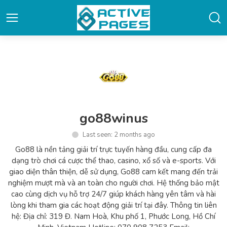
go88winus
Last seen: 2 months ago
Go88 là nền tảng giải trí trực tuyến hàng đầu, cung cấp đa
dạng trò chơi cá cược thể thao, casino, xổ số và e-sports. Với
giao diện thân thiện, dễ sử dụng, Go88 cam kết mang đến trải
nghiệm mượt mà và an toàn cho người chơi. Hệ thống bảo mật
cao cùng dịch vụ hỗ trợ 24/7 giúp khách hàng yên tâm và hài
lòng khi tham gia các hoạt động giải trí tại đây. Thông tin liên
hệ: Địa chỉ: 319 Đ. Nam Hoà, Khu phố 1, Phước Long, Hồ Chí