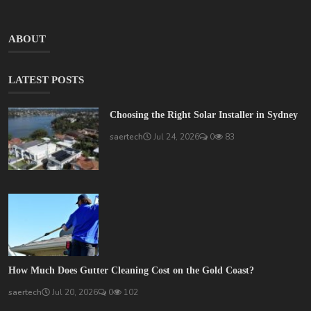
ABOUT
LATEST POSTS
Choosing the Right Solar Installer in Sydney
saertech
Jul 24, 2026
0
83
How Much Does Gutter Cleaning Cost on the Gold Coast?
saertech
Jul 20, 2026
0
102