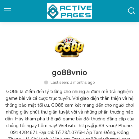
go88vnio
Last seen: 3 months ago
GO88 là điểm đến lý tưởng cho những ai đam mê trải nghiệm
game bài và cá cược trực tuyến. Với giao diện thân thiện và hệ
thống bảo mật tối ưu, GO88 cam kết mang đến cho người chơi
những giây phút thư giãn tuyệt vời và những phần thưởng hấp
dẫn. Hãy khám phá thế giới game bài đổi thưởng đẳng cấp của
chúng tôi ngay hôm nay! Website: https://go88-vn.io/ Phone:
0914284671 Địa chỉ: Tổ 79/107/5H Âp Tam Đông, Đông