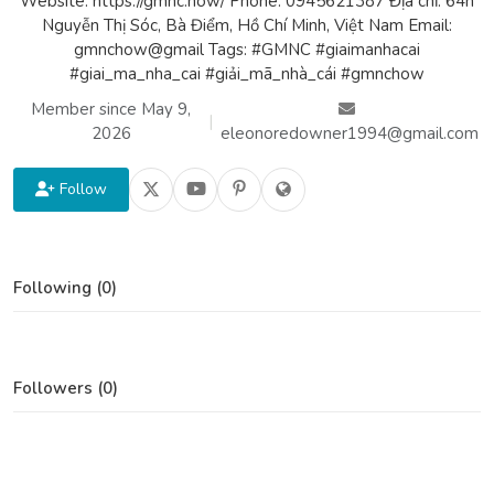
Website: https://gmnc.how/ Phone: 0945621387 Địa chỉ: 64h
Nguyễn Thị Sóc, Bà Điểm, Hồ Chí Minh, Việt Nam Email:
gmnchow@gmail Tags: #GMNC #giaimanhacai
#giai_ma_nha_cai #giải_mã_nhà_cái #gmnchow
Member since May 9,
|
2026
eleonoredowner1994@gmail.com
Follow
Following (0)
Followers (0)