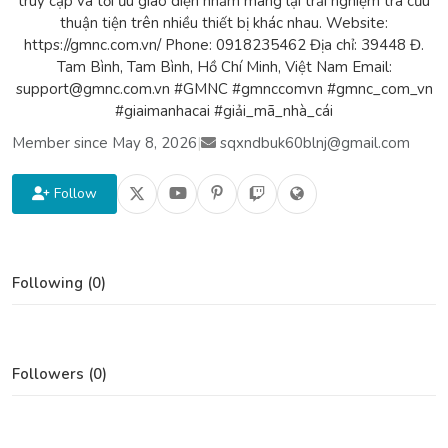
truy cập và tối ưu giao diện nhằm mang lại trải nghiệm tra cứu
thuận tiện trên nhiều thiết bị khác nhau. Website:
https://gmnc.com.vn/ Phone: 0918235462 Địa chỉ: 39448 Đ.
Tam Bình, Tam Bình, Hồ Chí Minh, Việt Nam Email:
support@gmnc.com.vn #GMNC #gmnccomvn #gmnc_com_vn
#giaimanhacai #giải_mã_nhà_cái
Member since May 8, 2026
|
sqxndbuk60blnj@gmail.com
Follow
Following (0)
Followers (0)