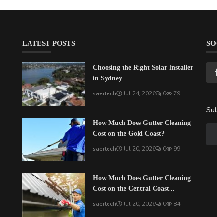
LATEST POSTS
SO
Choosing the Right Solar Installer
in Sydney
saertech
Jul 24, 2026
0
79
Sub
How Much Does Gutter Cleaning
Cost on the Gold Coast?
saertech
Jul 20, 2026
0
99
How Much Does Gutter Cleaning
Cost on the Central Coast...
saertech
Jul 20, 2026
0
84