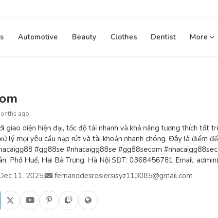
s
Automotive
Beauty
Clothes
Dentist
More
com
months ago
i giao diện hiện đại, tốc độ tải nhanh và khả năng tương thích tốt
ử lý mọi yêu cầu nạp rút và tài khoản nhanh chóng. Đây là điểm đến 
nhacaigg88 #gg88se #nhacaigg88se #gg88secom #nhacaigg88secom
Vân, Phố Huế, Hai Bà Trưng, Hà Nội SĐT: 0368456781 Email: adm
Dec 11, 2025
|
fernanddesrosiersisyz113085@gmail.com