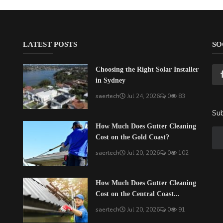
LATEST POSTS
SO
Choosing the Right Solar Installer
in Sydney
saertech
Jul 24, 2026
0
83
Sub
How Much Does Gutter Cleaning
Cost on the Gold Coast?
saertech
Jul 20, 2026
0
102
How Much Does Gutter Cleaning
Cost on the Central Coast...
saertech
Jul 20, 2026
0
91