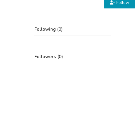
Follow
Following (0)
Followers (0)