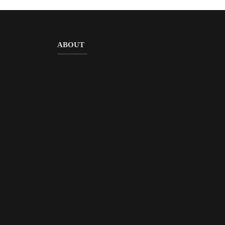
ABOUT