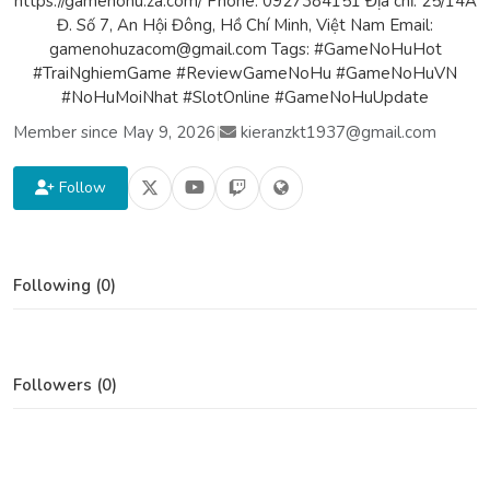
https://gamenohu.za.com/ Phone: 0927384151 Địa chỉ: 25/14A
Đ. Số 7, An Hội Đông, Hồ Chí Minh, Việt Nam Email:
gamenohuzacom@gmail.com Tags: #GameNoHuHot
#TraiNghiemGame #ReviewGameNoHu #GameNoHuVN
#NoHuMoiNhat #SlotOnline #GameNoHuUpdate
Member since May 9, 2026
|
kieranzkt1937@gmail.com
Follow
Following (0)
Followers (0)