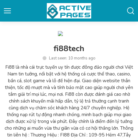
fi88tech
Last seen: 10 months ago
Fi88 là nhà cái trực tuyến uy tín được đông đảo người chơi Việt
Nam tin tưởng, nổi bật với hệ thống cá cược thể thao, casino,
bắn cá, slot game và lô đề hiện đại. Giao diện website thân
thiện, tốc độ mượt mà và tính bảo mật cao giúp người chơi yên
tâm giải trí mọi lúc, mọi nơi. Fi88 còn được đánh giá cao nhờ
chính sách khuyến mãi hấp dẫn, tỷ lệ trả thưởng cạnh tranh
cùng dịch vụ chăm sóc khách hàng 24/7 chuyên nghiệp. Hệ
thống nạp rút tự động nhanh chóng, minh bạch giúp mọi giao
dịch được xử lý trong vài phút. Đây chính là điểm đến lý tưởng
cho những ai muốn vừa thư giãn vừa có cơ hội thắng lớn. Thông
tin liên hệ : Thương Hiệu : FI88 Địa Chỉ : 109-95 Hẻm 47,Tây