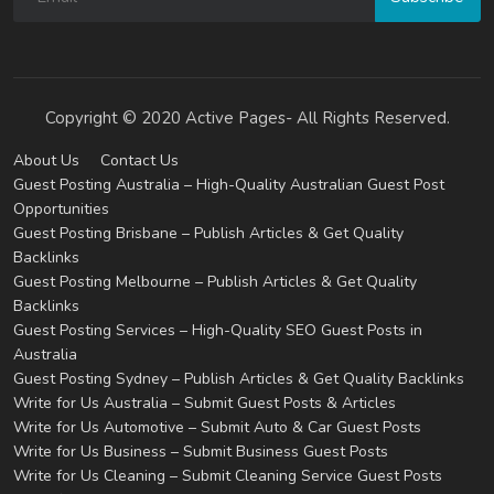
Copyright © 2020 Active Pages- All Rights Reserved.
About Us
Contact Us
Guest Posting Australia – High-Quality Australian Guest Post
Opportunities
Guest Posting Brisbane – Publish Articles & Get Quality
Backlinks
Guest Posting Melbourne – Publish Articles & Get Quality
Backlinks
Guest Posting Services – High-Quality SEO Guest Posts in
Australia
Guest Posting Sydney – Publish Articles & Get Quality Backlinks
Write for Us Australia – Submit Guest Posts & Articles
Write for Us Automotive – Submit Auto & Car Guest Posts
Write for Us Business – Submit Business Guest Posts
Write for Us Cleaning – Submit Cleaning Service Guest Posts