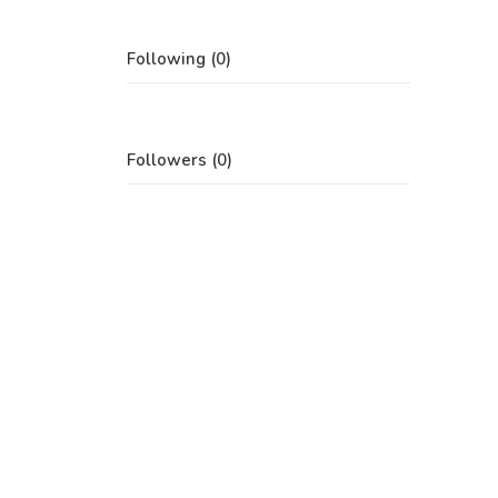
Following (0)
Followers (0)