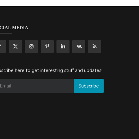
CIAL MEDIA
scribe here to get interesting stuff and updates!
Subscribe