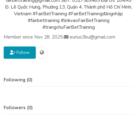
fairbettraining@gmail.com SĐT: 0327589465 Địa chỉ: 204/49
Đ. Lê Quốc Hưng, Phường 13, Quận 4, Thành phố Hồ Chí Minh,
Vietnam #FairBetTraining #FairBetTrainingđăngnhập
#fairbettraining #linkvaoFairBetTraining
#trangchuFairBetTraining
Member since Nov 28, 2025
|
eunus3bu@gmail.com
Follow
Following (0)
Followers (0)