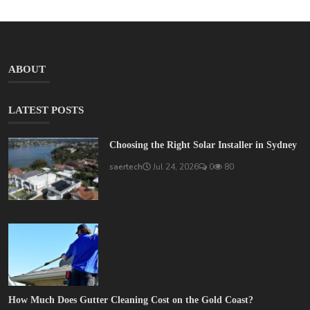
ABOUT
LATEST POSTS
Choosing the Right Solar Installer in Sydney
saertech
Jul 24, 2026
0
80
How Much Does Gutter Cleaning Cost on the Gold Coast?