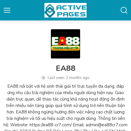
EA88
Last seen: 2 months ago
EA88 nổi bật với hệ sinh thái giải trí trực tuyến đa dạng, đáp
ứng nhu cầu trải nghiệm của nhiều người dùng hiện nay. Giao
diện trực quan, dễ thao tác cùng khả năng hoạt động ổn định
trên nhiều nền tảng giúp quá trình sử dụng trở nên thuận tiện
hơn. EA88 không ngừng hướng đến việc nâng cao chất lượng
trải nghiệm và tối ưu hiệu suất cho người dùng. Thông tin liên
hệ: Website: https://ea88-cr7.com/ Email: admin@ea88cr7.com