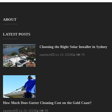
ABOUT
LATEST POSTS
Choosing the Right Solar Installer in Sydney
saertech
Jul 24, 2026
0
79
How Much Does Gutter Cleaning Cost on the Gold Coast?
saertech
Jul 20, 2026
0
99