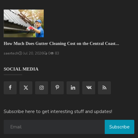
How Much Does Gutter Cleaning Cost on the Central Coast...
saertech
Jul 20, 2026
0
83
SOCIAL MEDIA
Subscribe here to get interesting stuff and updates!
Subscribe