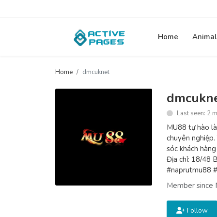
Home
Animal
Home
dmcuknet
dmcukn
Last seen: 2 
MU88 tự hào là 
chuyên nghiệp. 
sóc khách hàng 
Địa chỉ: 18/48
#naprutmu88 #
Member since 
Follow