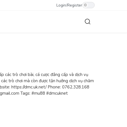
Login
/
Register
p các trò chơi bài, cá cược đẳng cấp và dịch vụ
a các trò chơi mà còn được tận hưởng dịch vụ chăm
ebsite: https://dmc.uk.net/ Phone: 0762.328.168
cc@gmail.com Tags: #mu88 #dmcuknet