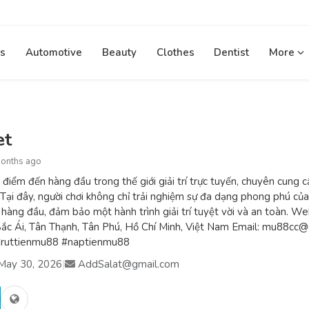
s
Automotive
Beauty
Clothes
Dentist
More
et
months ago
điểm đến hàng đầu trong thế giới giải trí trực tuyến, chuyên cung cấ
Tại đây, người chơi không chỉ trải nghiệm sự đa dạng phong phú củ
hàng đầu, đảm bảo một hành trình giải trí tuyệt vời và an toàn. W
 Bắc Ái, Tân Thạnh, Tân Phú, Hồ Chí Minh, Việt Nam Email: mu88
ruttienmu88 #naptienmu88
May 30, 2026
|
AddSalat@gmail.com