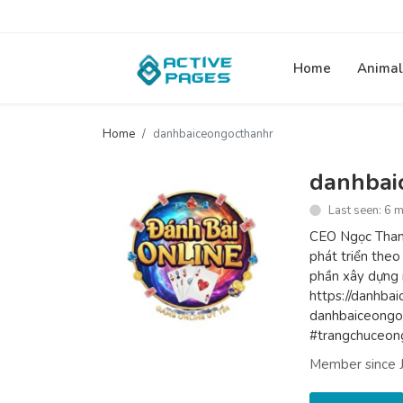
Home
Animal
Home
danhbaiceongocthanhr
danhbai
Last seen: 6 
CEO Ngọc Thanh 
phát triển theo
phần xây dựng m
https://danhbai
danhbaiceongo
#trangchuceon
Member since 