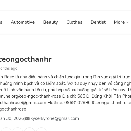
s
Automotive
Beauty
Clothes
Dentist
More
ceongocthanhr
months ago
Rose là nhà điều hành và chiến lược gia trong lĩnh vực giải trí trực
 hướng minh bạch và có kiểm soát. Với tư duy nhạy bén về công ng
ô hình vận hành tối ưu, phù hợp với xu hướng giải trí số hiện nay. T
online.org/ceo-ngoc-thanh-rose Địa chỉ: 565 Đ. Đồng Khởi, Tân Pho
cthanhrose@gmail.com Hotline: 0968102890 #ceongocthanhrose
gocthanhrose
Jan 30, 2026
|
kyserkyrone@gmail.com