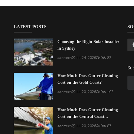
LATEST POSTS
SO
Choosing the Right Solar Installer
in Sydney
saertech
Jul 24, 2026
0
82
Sub
How Much Does Gutter Cleaning
Cost on the Gold Coast?
saertech
Jul 20, 2026
0
102
How Much Does Gutter Cleaning
Cost on the Central Coast...
saertech
Jul 20, 2026
0
87