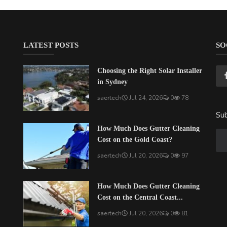
LATEST POSTS
SO
Choosing the Right Solar Installer
in Sydney
saertech
Jul 24, 2026
0
78
Sub
How Much Does Gutter Cleaning
Cost on the Gold Coast?
saertech
Jul 20, 2026
0
97
How Much Does Gutter Cleaning
Cost on the Central Coast...
saertech
Jul 20, 2026
0
81