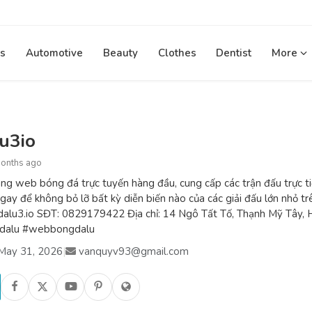
s
Automotive
Beauty
Clothes
Dentist
More
u3io
months ago
ng web bóng đá trực tuyến hàng đầu, cung cấp các trận đấu trực ti
gay để không bỏ lỡ bất kỳ diễn biến nào của các giải đấu lớn nhỏ trê
lu3.io SĐT: 0829179422 Địa chỉ: 14 Ngô Tất Tố, Thạnh Mỹ Tây, 
dalu #webbongdalu
May 31, 2026
|
vanquyv93@gmail.com