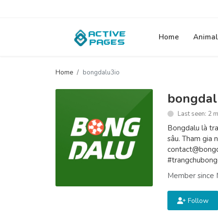
Home
Animal
Home
bongdalu3io
bongdal
Last seen: 2 
Bongdalu là tra
sâu. Tham gia n
contact@bongda
#trangchubong
Member since 
Follow