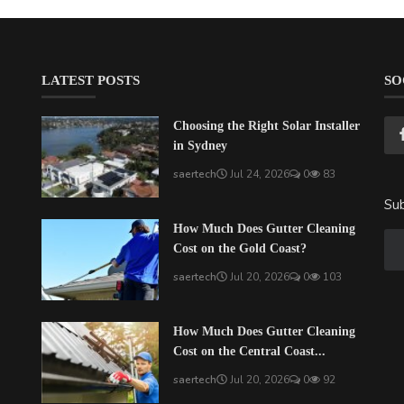
LATEST POSTS
SO
Choosing the Right Solar Installer
in Sydney
saertech
Jul 24, 2026
0
83
Sub
How Much Does Gutter Cleaning
Cost on the Gold Coast?
saertech
Jul 20, 2026
0
103
How Much Does Gutter Cleaning
Cost on the Central Coast...
saertech
Jul 20, 2026
0
92