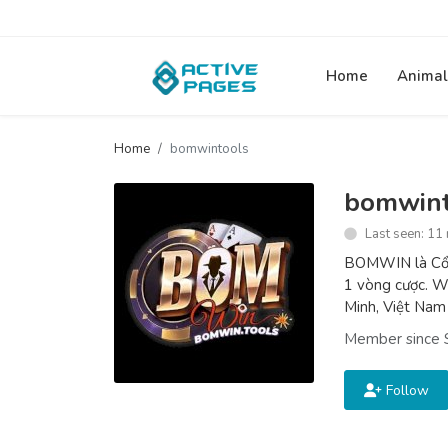
Home
Animal
Home
bomwintools
bomwint
Last seen: 11
BOMWIN là Cổng
1 vòng cược. W
Minh, Việt Na
Member since 
Follow