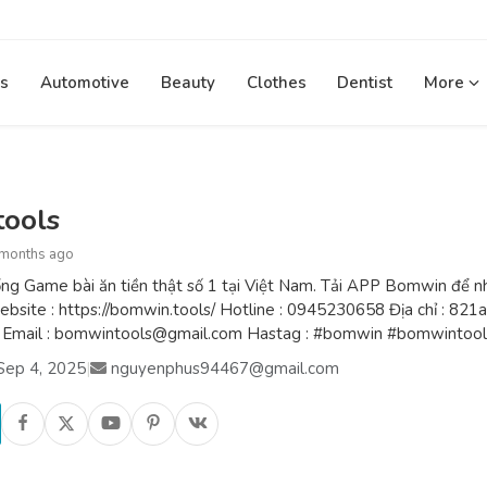
s
Automotive
Beauty
Clothes
Dentist
More
ools
 months ago
 Game bài ăn tiền thật số 1 tại Việt Nam. Tải APP Bomwin để nhận
ebsite : https://bomwin.tools/ Hotline : 0945230658 Địa chỉ : 821
m Email : bomwintools@gmail.com Hastag : #bomwin #bomwintool
Sep 4, 2025
|
nguyenphus94467@gmail.com