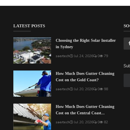
LATEST POSTS
SO
Choosing the Right Solar Installer
in Sydney
saertech
Jul 24, 2026
0
79
Sub
How Much Does Gutter Cleaning
Cost on the Gold Coast?
saertech
Jul 20, 2026
0
98
How Much Does Gutter Cleaning
Cost on the Central Coast...
saertech
Jul 20, 2026
0
82