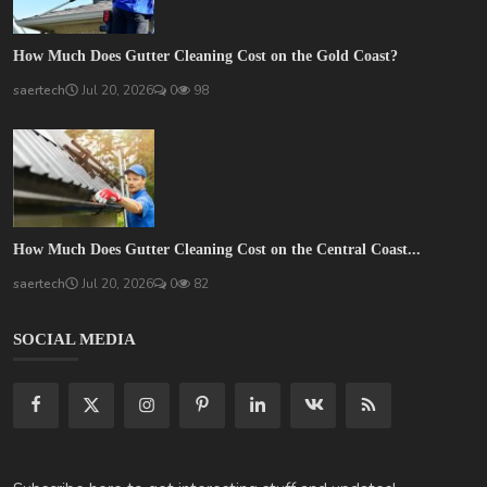
How Much Does Gutter Cleaning Cost on the Gold Coast?
saertech
Jul 20, 2026
0
98
How Much Does Gutter Cleaning Cost on the Central Coast...
saertech
Jul 20, 2026
0
82
SOCIAL MEDIA