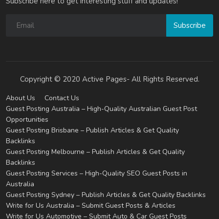
Subscribe here to get interesting stuff and updates!
Subscribe
Copyright © 2020 Active Pages- All Rights Reserved.
About Us
Contact Us
Guest Posting Australia – High-Quality Australian Guest Post
Opportunities
Guest Posting Brisbane – Publish Articles & Get Quality
Backlinks
Guest Posting Melbourne – Publish Articles & Get Quality
Backlinks
Guest Posting Services – High-Quality SEO Guest Posts in
Australia
Guest Posting Sydney – Publish Articles & Get Quality Backlinks
Write for Us Australia – Submit Guest Posts & Articles
Write for Us Automotive – Submit Auto & Car Guest Posts