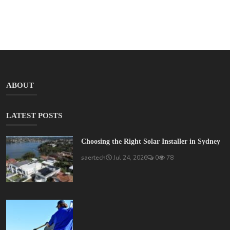
ABOUT
LATEST POSTS
Choosing the Right Solar Installer in Sydney
saertech
Jul 24, 2026
0
78