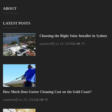
ABOUT
LATEST POSTS
Choosing the Right Solar Installer in Sydney
saertech
Jul 24, 2026
0
79
How Much Does Gutter Cleaning Cost on the Gold Coast?
saertech
Jul 20, 2026
0
99