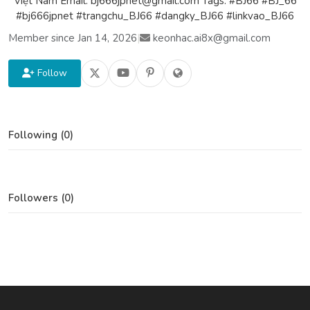
Việt Nam Email: bj666jpnet@gmail.com Tags: #BJ66 #BJ_66
#bj666jpnet #trangchu_BJ66 #dangky_BJ66 #linkvao_BJ66
Member since Jan 14, 2026
|
keonhac.ai8x@gmail.com
Follow
Following (0)
Followers (0)