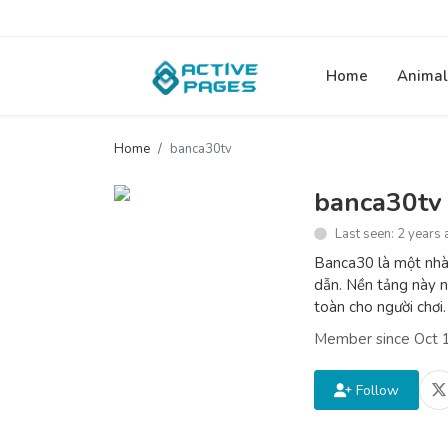
Home
Animal
Home
banca30tv
banca30tv
Last seen: 2 years
Banca30 là một nhà c
dẫn. Nền tảng này n
toàn cho người chơi.
Member since Oct 
Follow