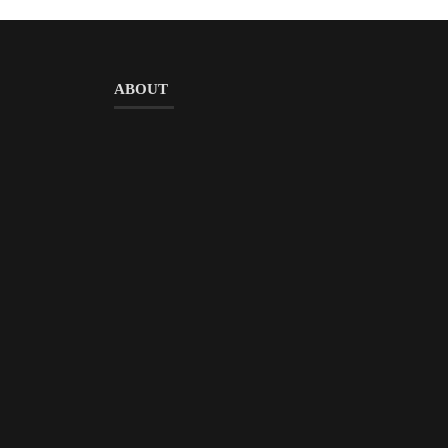
ABOUT