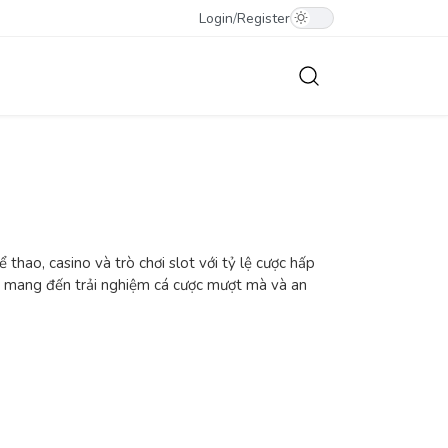
Login
/
Register
thao, casino và trò chơi slot với tỷ lệ cược hấp
ảo mang đến trải nghiệm cá cược mượt mà và an