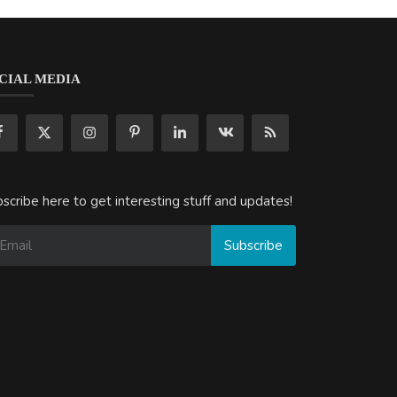
CIAL MEDIA
scribe here to get interesting stuff and updates!
Subscribe