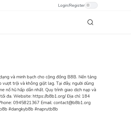
Login
/
Register
đa dạng và minh bạch cho cộng đồng B8B. Nền tảng
ượt trội và không giật lag. Tại đây, người dùng
me nổ hũ hấp dẫn nhất. Quy trình giao dịch nạp và
 tối đa. Website: https://b8b1.org/ Địa chỉ: 184
 Phone: 0945821367 Email: contact@b8b1.org
ob8b #dangkyb8b #naprutb8b