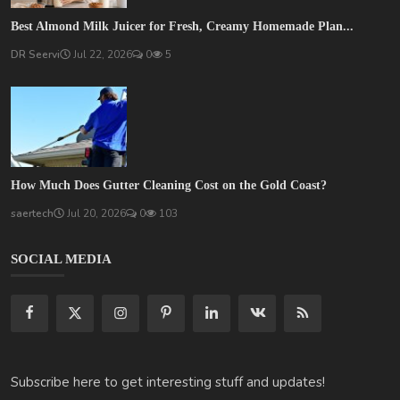
Best Almond Milk Juicer for Fresh, Creamy Homemade Plan...
DR Seervi
Jul 22, 2026
0
5
How Much Does Gutter Cleaning Cost on the Gold Coast?
saertech
Jul 20, 2026
0
103
SOCIAL MEDIA
Subscribe here to get interesting stuff and updates!