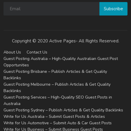
Subscribe
Copyright © 2020 Active Pages- All Rights Reserved.
About Us
Contact Us
Guest Posting Australia – High-Quality Australian Guest Post
Opportunities
Guest Posting Brisbane – Publish Articles & Get Quality
Backlinks
Guest Posting Melbourne – Publish Articles & Get Quality
Backlinks
Guest Posting Services – High-Quality SEO Guest Posts in
Australia
Guest Posting Sydney – Publish Articles & Get Quality Backlinks
Write for Us Australia – Submit Guest Posts & Articles
Write for Us Automotive – Submit Auto & Car Guest Posts
Write for Us Business – Submit Business Guest Posts