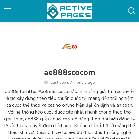
ae888scocom
Last seen: 7 months ago
ae888 tại https://ae888s.co.com/ là nền tảng giải trí trực tuyến
được xây dựng theo tiêu chuẩn quốc tế, mang đến trải nghiệm
cá cược thể thao và casino online hiện đại, ổn định và an toàn.
Với hệ thống kèo cược được cập nhật nhanh chóng theo thời
gian thực, ae888 giúp người chơi dễ dàng theo dõi biến động tỷ
lệ và đưa ra quyết định chính xác. Không chỉ nổi bật ở mảng thể
thao, khu vực Casino Live tại ae888 được đầu tư công nghệ