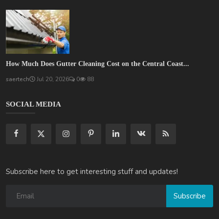
How Much Does Gutter Cleaning Cost on the Central Coast...
saertech
Jul 20, 2026
0
88
SOCIAL MEDIA
Subscribe here to get interesting stuff and updates!
Subscribe