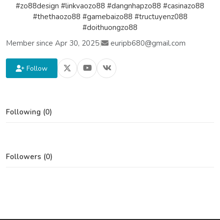
#zo88design #linkvaozo88 #dangnhapzo88 #casinazo88
#thethaozo88 #gamebaizo88 #tructuyenz088
#doithuongzo88
Member since Apr 30, 2025
|
euripb680@gmail.com
Follow
Following (0)
Followers (0)