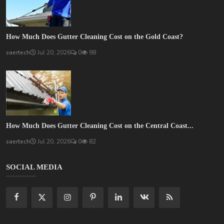
How Much Does Gutter Cleaning Cost on the Gold Coast?
saertech
Jul 20, 2026
0
98
How Much Does Gutter Cleaning Cost on the Central Coast...
saertech
Jul 20, 2026
0
82
SOCIAL MEDIA