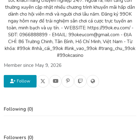
sóc khách hàng chuyên nghiệp 24/7. Ngoài ra, nền tảng còn
thường xuyên cập nhật nhiều chương trình khuyến mãi hấp dẫn
dành cho hội viên mới và người chơi lâu năm. Đăng ký 99OK
ngay hôm nay để trải nghiệm sân chơi cá cược trực tuyến an
toàn, minh bạch và uy tín. - WEBSITE: https://99ok.eu.com/ -
SĐT: 0966888899 - EMAIL: 99okeucom@gmail.com - ĐỊA
CHỈ: 86 Trường Chinh, Tân Bình, Hồ Chí Minh, Việt Nam - Từ
khóa: #99ok #nhà_cái_99ok #link_vao_99ok #trang_chu_99ok
#99okcasino
Member since May 9, 2026
Follow
Following (0)
Followers (0)