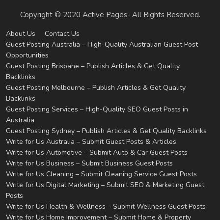
Copyright © 2020 Active Pages- All Rights Reserved.
About Us
Contact Us
Guest Posting Australia – High-Quality Australian Guest Post
Opportunities
Guest Posting Brisbane – Publish Articles & Get Quality
Backlinks
Guest Posting Melbourne – Publish Articles & Get Quality
Backlinks
Guest Posting Services – High-Quality SEO Guest Posts in
Australia
Guest Posting Sydney – Publish Articles & Get Quality Backlinks
Write for Us Australia – Submit Guest Posts & Articles
Write for Us Automotive – Submit Auto & Car Guest Posts
Write for Us Business – Submit Business Guest Posts
Write for Us Cleaning – Submit Cleaning Service Guest Posts
Write for Us Digital Marketing – Submit SEO & Marketing Guest
Posts
Write for Us Health & Wellness – Submit Wellness Guest Posts
Write for Us Home Improvement – Submit Home & Property