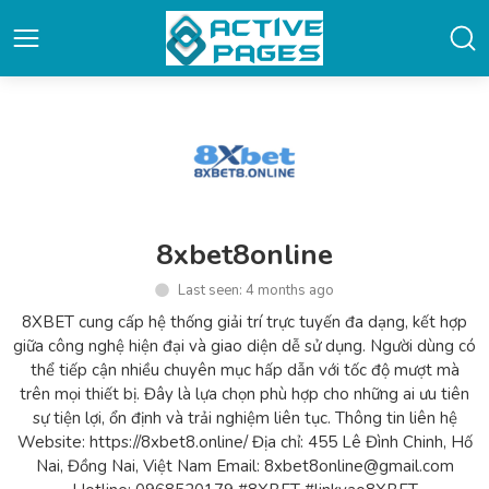
8xbet8online
Last seen: 4 months ago
8XBET cung cấp hệ thống giải trí trực tuyến đa dạng, kết hợp
giữa công nghệ hiện đại và giao diện dễ sử dụng. Người dùng có
thể tiếp cận nhiều chuyên mục hấp dẫn với tốc độ mượt mà
trên mọi thiết bị. Đây là lựa chọn phù hợp cho những ai ưu tiên
sự tiện lợi, ổn định và trải nghiệm liên tục. Thông tin liên hệ
Website: https://8xbet8.online/ Địa chỉ: 455 Lê Đình Chinh, Hố
Nai, Đồng Nai, Việt Nam Email: 8xbet8online@gmail.com