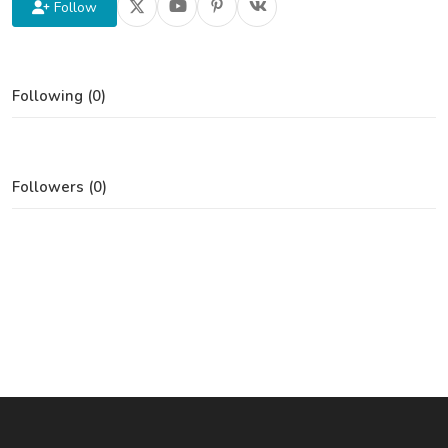
Follow
Following (0)
Followers (0)