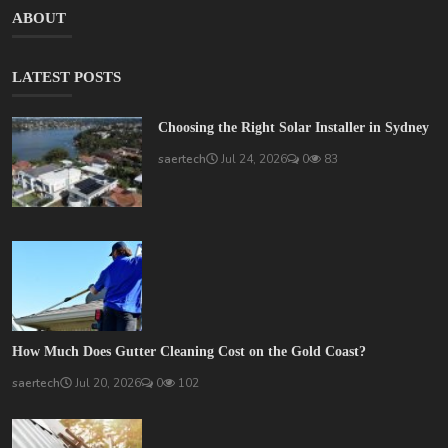
ABOUT
LATEST POSTS
Choosing the Right Solar Installer in Sydney
saertech
Jul 24, 2026
0
83
How Much Does Gutter Cleaning Cost on the Gold Coast?
saertech
Jul 20, 2026
0
102