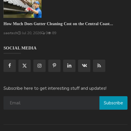
How Much Does Gutter Cleaning Cost on the Central Coast...
saertech
Jul 20, 2026
0
89
SOCIAL MEDIA
Subscribe here to get interesting stuff and updates!
Subscribe