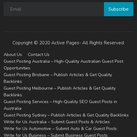
Subscribe
Copyright © 2020 Active Pages- All Rights Reserved.
About Us
Contact Us
Guest Posting Australia – High-Quality Australian Guest Post
Opportunities
Guest Posting Brisbane – Publish Articles & Get Quality
Backlinks
Guest Posting Melbourne – Publish Articles & Get Quality
Backlinks
Guest Posting Services – High-Quality SEO Guest Posts in
Australia
Guest Posting Sydney – Publish Articles & Get Quality Backlinks
Write for Us Australia – Submit Guest Posts & Articles
Write for Us Automotive – Submit Auto & Car Guest Posts
Write for Us Business – Submit Business Guest Posts