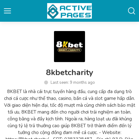
8kbetcharity
Last seen: 9 months ago
8KBET là nhà cái trực tuyến hàng đầu, cung cấp đa dạng trò
chơi cá cược như thể thao, casino, bắn cá và slot game hấp dẫn.
Với giao diện hiện đại, tốc độ mượt mà cùng chính sách bảo mật
tối ưu, 8KBET mang đến cho người chơi trải nghiệm an toàn,
công bằng và đầy kịch tính. Ngoài ra, hàng loạt ưu đãi khủng
cùng tỷ lệ trả thưởng cao giúp 8KBET trở thành điểm đến lý
tưởng cho cộng đồng đam mê cá cược. - Website: