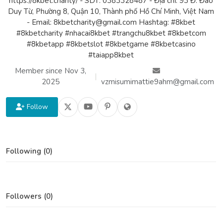
https://8kbet.charity/ - SDT: 0383328487 - Địa chỉ: 93 Đ. Đào
Duy Từ, Phường 8, Quận 10, Thành phố Hồ Chí Minh, Việt Nam
- Email: 8kbetcharity@gmail.com Hashtag: #8kbet
#8kbetcharity #nhacai8kbet #trangchu8kbet #8kbetcom
#8kbetapp #8kbetslot #8kbetgame #8kbetcasino
#taiapp8kbet
Member since Nov 3,
|
2025
vzmisumimattie9ahm@gmail.com
Follow
Following (0)
Followers (0)