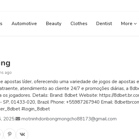
s
Automotive
Beauty
Clothes
Dentist
More
ing
hs ago
 apostas líder, oferecendo uma variedade de jogos de apostas esp
atraente, atendimento ao cliente 24/7 e promoções diárias, a 8db
ra os jogadores. Details: Brand: 8dbet Website: https://8dbet.br.c
lo - SP, 01433-020, Brazil Phone: +55987267940 Email: 8dbetb
ter_8dbet #login_8dbet
6, 2025
|
motninhdonbongmongcho88173@gmail.com