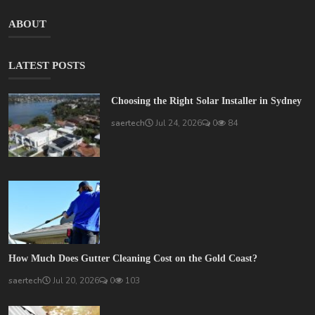
ABOUT
LATEST POSTS
Choosing the Right Solar Installer in Sydney
saertech
Jul 24, 2026
0
84
How Much Does Gutter Cleaning Cost on the Gold Coast?
saertech
Jul 20, 2026
0
103