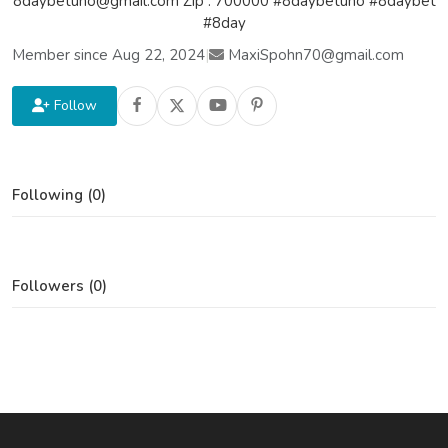
8daybetuno@gmail.com Zip : 700000 #8daybetuno #8daybet
#8day
Member since Aug 22, 2024
|
MaxiSpohn70@gmail.com
Follow
Following (0)
Followers (0)