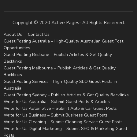
Copyright © 2020 Active Pages- All Rights Reserved.
About Us
Contact Us
Guest Posting Australia – High-Quality Australian Guest Post
Opportunities
Guest Posting Brisbane – Publish Articles & Get Quality
Backlinks
Guest Posting Melbourne – Publish Articles & Get Quality
Backlinks
Guest Posting Services – High-Quality SEO Guest Posts in
Australia
Guest Posting Sydney – Publish Articles & Get Quality Backlinks
Write for Us Australia – Submit Guest Posts & Articles
Write for Us Automotive – Submit Auto & Car Guest Posts
Write for Us Business – Submit Business Guest Posts
Write for Us Cleaning – Submit Cleaning Service Guest Posts
Write for Us Digital Marketing – Submit SEO & Marketing Guest
Posts