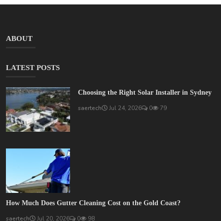
ABOUT
LATEST POSTS
Choosing the Right Solar Installer in Sydney
saertech
Jul 24, 2026
0
79
How Much Does Gutter Cleaning Cost on the Gold Coast?
saertech
Jul 20, 2026
0
98