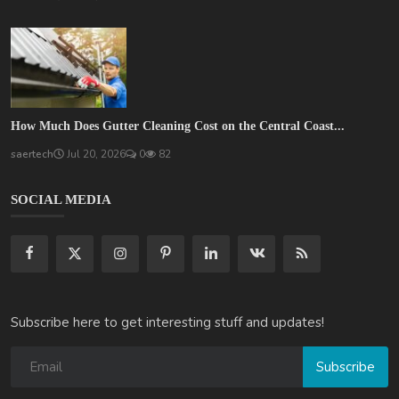
How Much Does Gutter Cleaning Cost on the Central Coast...
saertech
Jul 20, 2026
0
82
SOCIAL MEDIA
Subscribe here to get interesting stuff and updates!
Subscribe