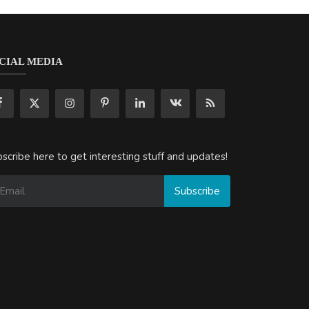
CIAL MEDIA
scribe here to get interesting stuff and updates!
Subscribe