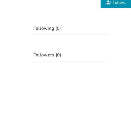
Follow
Following (0)
Followers (0)