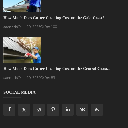
How Much Does Gutter Cleaning Cost on the Gold Coast?
saertech
Jul 20, 2026
0
100
How Much Does Gutter Cleaning Cost on the Central Coast...
saertech
Jul 20, 2026
0
85
SOCIAL MEDIA