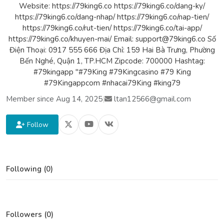
Website: https://79king6.co https://79king6.co/dang-ky/
https://79king6.co/dang-nhap/ https://79king6.co/nap-tien/
https://79king6.co/rut-tien/ https://79king6.co/tai-app/
https://79king6.co/khuyen-mai/ Email: support@79king6.co Số
Điện Thoại: 0917 555 666 Địa Chỉ: 159 Hai Bà Trưng, Phường
Bến Nghé, Quận 1, TP.HCM Zipcode: 700000 Hashtag:
#79kingapp "#79King #79Kingcasino #79 King
#79Kingappcom #nhacai79King #king79
Member since Aug 14, 2025
|
ltan12566@gmail.com
Follow
Following (0)
Followers (0)