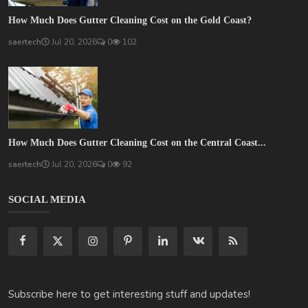
How Much Does Gutter Cleaning Cost on the Gold Coast?
saertech
Jul 20, 2026
0
102
How Much Does Gutter Cleaning Cost on the Central Coast...
saertech
Jul 20, 2026
0
92
SOCIAL MEDIA
Subscribe here to get interesting stuff and updates!