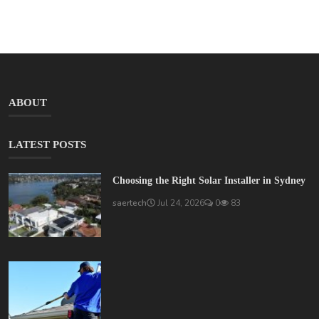
ABOUT
LATEST POSTS
Choosing the Right Solar Installer in Sydney
saertech
Jul 24, 2026
0
83