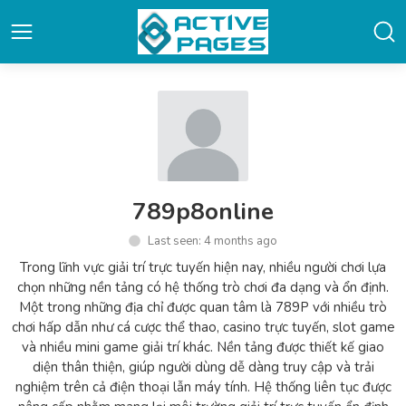
789p8online
Last seen: 4 months ago
Trong lĩnh vực giải trí trực tuyến hiện nay, nhiều người chơi lựa
chọn những nền tảng có hệ thống trò chơi đa dạng và ổn định.
Một trong những địa chỉ được quan tâm là 789P với nhiều trò
chơi hấp dẫn như cá cược thể thao, casino trực tuyến, slot game
và nhiều mini game giải trí khác. Nền tảng được thiết kế giao
diện thân thiện, giúp người dùng dễ dàng truy cập và trải
nghiệm trên cả điện thoại lẫn máy tính. Hệ thống liên tục được