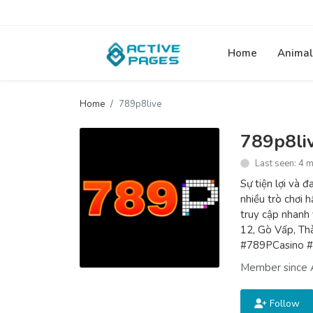
Home
Animal
Home
789p8live
789p8li
Last seen: 4 
Sự tiện lợi và đ
nhiều trò chơi 
truy cập nhanh 
12, Gò Vấp, Th
#789PCasino 
Member since 
Follow