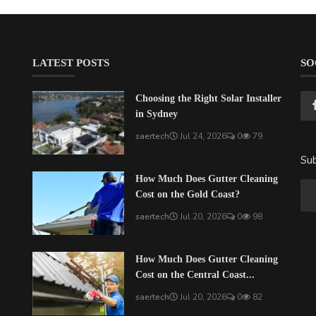
LATEST POSTS
SO
Choosing the Right Solar Installer
in Sydney
saertech
Jul 24, 2026
0
79
Sub
How Much Does Gutter Cleaning
Cost on the Gold Coast?
saertech
Jul 20, 2026
0
98
How Much Does Gutter Cleaning
Cost on the Central Coast...
saertech
Jul 20, 2026
0
82